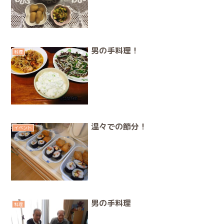
男の手料理！
料理
温々での節分！
イベント
男の手料理
料理