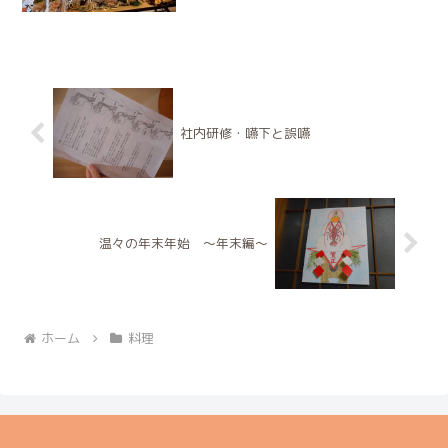
社内研修・嚥下と誤嚥
温々の年末年始 ～年末編～
ホーム
料理