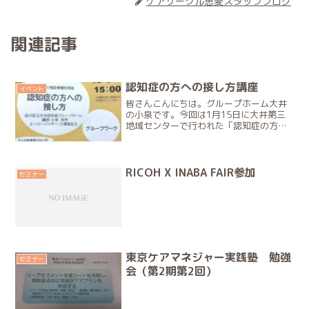
ケアサークル恵愛スタッフブログ
関連記事
認知症の方への接し方講座
イベント
皆さんこんにちは。グループホーム大井
の小泉です。今回は1月15日に大井第三
地域センターで行われた「認知症の方へ
の接し方」の講座についてのご報告で
す。昨年秋ごろに第三地域センター「支
え愛・ほっとステーション」のご担当者
の方より、「地域の方に向...
RICOH X INABA FAIR参加
セミナー
東京ケアマネジャー実践塾 勉強
セミナー
会（第2期第2回）