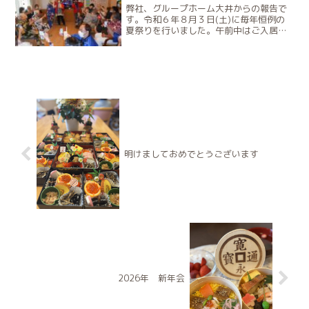
弊社、グループホーム大井からの報告で
す。令和６年８月３日(土)に毎年恒例の
夏祭りを行いました。午前中はご入居者
の皆様と昼食を作りました。焼きそば、
豚汁、酢の物、焼きトウモロコシ、枝
豆、フルーツゼリー今年は３０人分作り
ます。皆様と心をひとつに...
明けましておめでとうございます
2026年 新年会