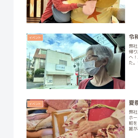
令
イベント
弊社
帰り
へ！
た。
夏祭
イベント
弊社
ホー
粧を
援が