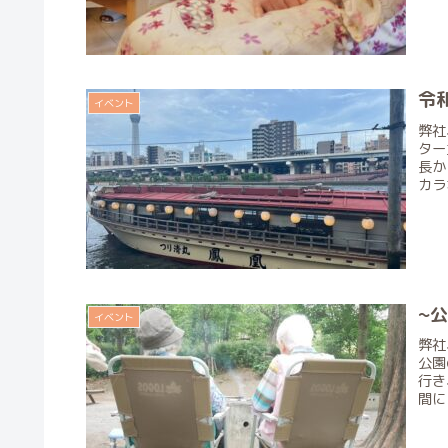
令
イベント
弊社
ター
長か
カラ
~公
イベント
弊社
公園
行き
間に