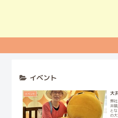
イベント
大
イベント
弊社
井競
とな
の大