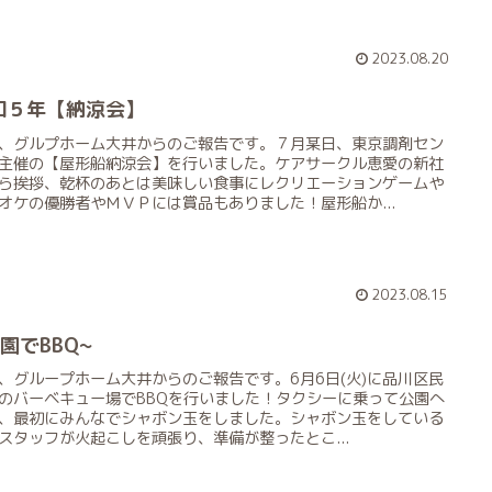
2023.08.20
和５年【納涼会】
、グルプホーム大井からのご報告です。７月某日、東京調剤セン
主催の【屋形船納涼会】を行いました。ケアサークル恵愛の新社
ら挨拶、乾杯のあとは美味しい食事にレクリエーションゲームや
オケの優勝者やＭＶＰには賞品もありました！屋形船か...
2023.08.15
園でBBQ~
、グループホーム大井からのご報告です。6月6日(火)に品川区民
のバーベキュー場でBBQを行いました！タクシーに乗って公園へ
、最初にみんなでシャボン玉をしました。シャボン玉をしている
スタッフが火起こしを頑張り、準備が整ったとこ...