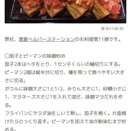
2017.08.30
弊社、
恵愛ヘルパーステーション
のお料理第11弾です。
◯茄子とピーマンの味噌炒め
茄子2本はヘタをとり、1センチくらいの輪切りにする。
ピーマン2個は縦半分に切り、種を取って食べやすい大き
さに切る。
ボウルに味噌大さじ1と1/2、みりん大さじ1、砂糖小さじ
1、マヨネーズ大さじ1を入れて混ぜ、味噌マヨだれを作
る。
フライパンにサラダ油をしいて熱し、茄子を焼く。片面焼
けたらひっくり返す。ピーマンを加えて油が馴染むまで炒
める。