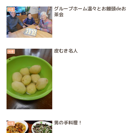
グループホーム温々とお饅頭deお
料理
茶会
皮むき名人
料理
男の手料理！
料理