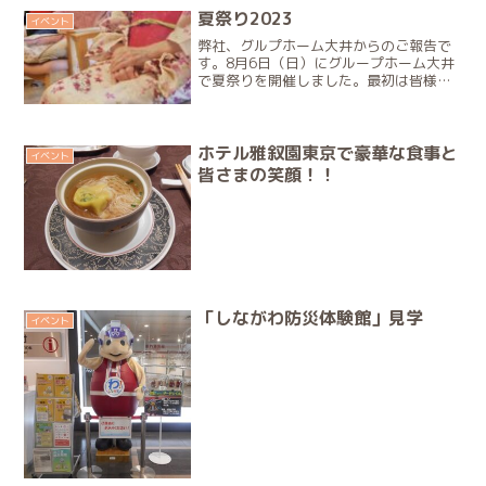
ます。皆様と心をひとつに...
夏祭り2023
イベント
弊社、グルプホーム大井からのご報告で
す。8月6日（日）にグループホーム大井
で夏祭りを開催しました。最初は皆様浴
衣に着替え、お化粧をして準備万端です♪
開会の挨拶をしてスタートです。ご家族
様の声援がある中でのスイカ割りは、と
ても盛り上がりました...
ホテル雅叙園東京で豪華な食事と
イベント
皆さまの笑顔！！
「しながわ防災体験館」見学
イベント