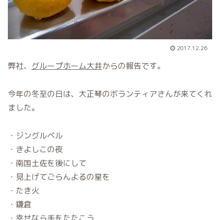
2017.12.26
弊社、
グループホーム大井
からの報告です。
今年の冬至の日は、大正琴のボランティアさんが来てくれ
ました。
・ジングルベル
・きよしこの夜
・南国土佐を後にして
・見上げてごらんよるの星を
・たき火
・鎌倉
・幸せなら手をたたこう